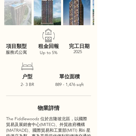
項目類型
租金回報
完工日期
2025
服務式公寓
Up to 5%
户型
單位面積
2- 3 BR
889 - 1,476 sqft
物業詳情
The Fiddlewoodz 位於吉隆坡北區，以國際
貿易及展銷會中心(MITEC)、外貿政府機構
(MATRADE)、國際貿易和工業部(MITI) 和6 星