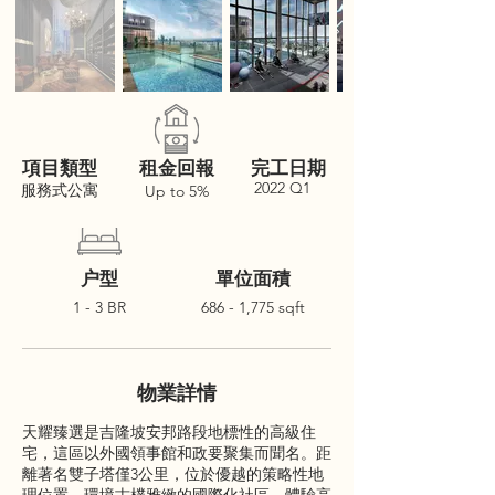
項目類型
租金回報
完工日期
2022 Q1
服務式公寓
Up to 5%
户型
單位面積
1 - 3 BR
686 - 1,775 sqft
物業詳情
天耀臻選是吉隆坡安邦路段地標性的高級住
宅，這區以外國領事館和政要聚集而聞名。距
離著名雙子塔僅3公里，位於優越的策略性地