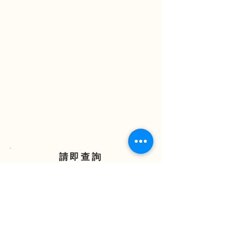
請即查詢
ENQUIRE NOW
(852) 2838 7388
(852) 6881 3298
enquiry@nhic.com.hk