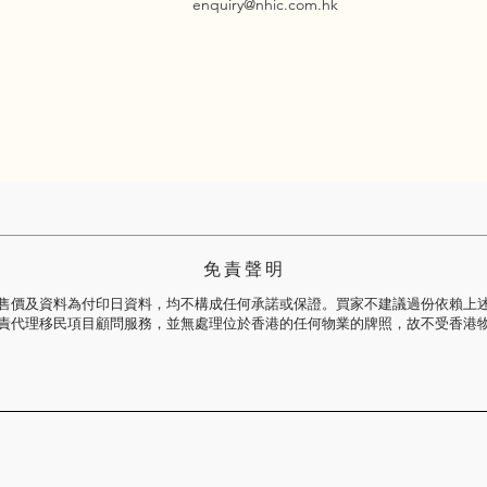
enquiry@nhic.com.hk
免 責 聲 明
售價及資料為付印日資料，均不構成任何承諾或保證。買家不建議過份依賴上
責代理移民項目顧問服務，並無處理位於香港的任何物業的牌照，故不受香港