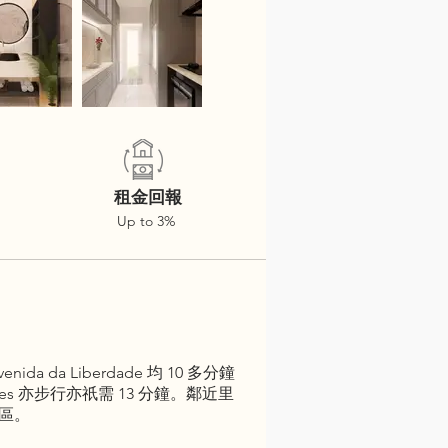
租金回報
Up to 3%
a da Liberdade 均 10 多分鐘
s 亦步行亦祇需 13 分鐘。鄰近里
宅區。