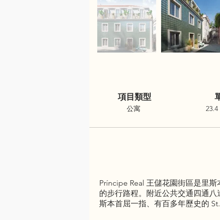
項目類型
公寓
23.4
Príncipe Real 王儲花園街區是里斯
的步行路程。附近公共交通四通八達，五
斯本首屈一指、有百多年歷史的 St