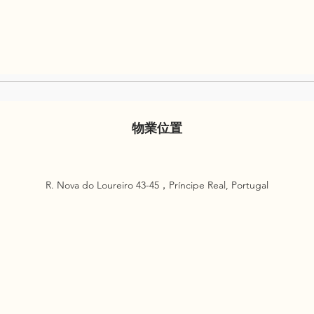
物業位置
R. Nova do Loureiro 43-45，Príncipe Real, Portugal