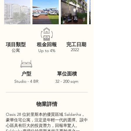
項目類型
租金回報
完工日期
2022
公寓
Up to 4%
户型
單位面積
Studio - 4 BR
32 - 200 sqm
物業詳情
Oasis 28 位於里斯本的優質區域 Saldanha，
豪華住宅公寓，注定是年輕一代的選擇。該中
心區具有巨大的投資潛力，回報率驚人。