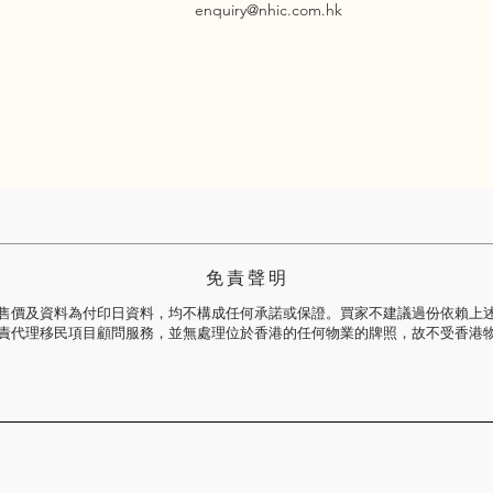
enquiry@nhic.com.hk
免 責 聲 明
售價及資料為付印日資料，均不構成任何承諾或保證。買家不建議過份依賴上
責代理移民項目顧問服務，並無處理位於香港的任何物業的牌照，故不受香港