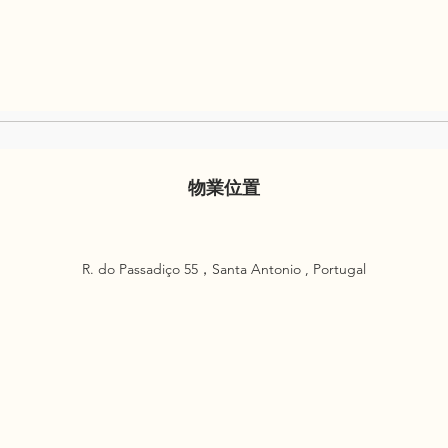
物業位置
R. do Passadiço 55，Santa Antonio , Portugal