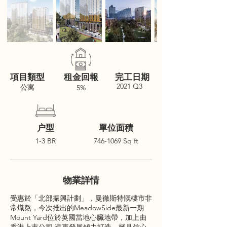
項目類型
租金回報
完工日期
2021 Q3
公寓
5%
户型
單位面積
1-3 BR
746-1069
Sq ft
物業詳情
受惠於「北部振興計劃」，曼徹斯特慨樓市非
常熾熬，今次推出的MeadowSide最新一期
Mount Yard位於英國當地心臟地帶，加上由