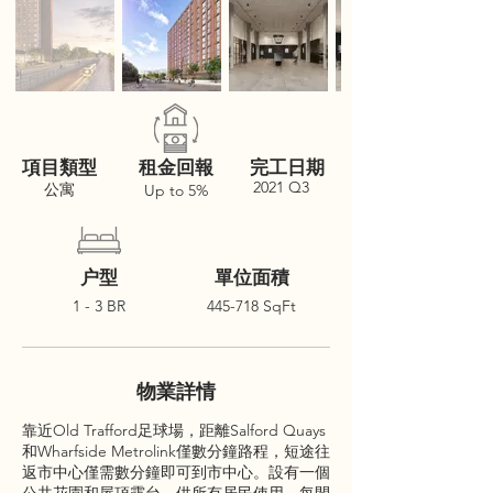
項目類型
租金回報
完工日期
2021 Q3
公寓
Up to 5%
户型
單位面積
1 - 3 BR
445-718 SqFt
物業詳情
靠近Old Trafford足球場，距離Salford Quays
和Wharfside Metrolink僅數分鐘路程，短途往
返市中心僅需數分鐘即可到市中心。設有一個