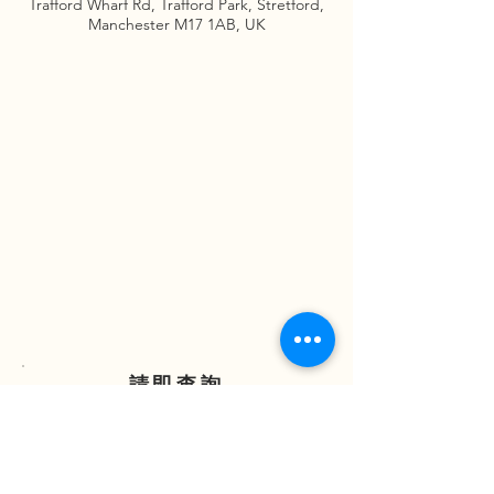
Trafford Wharf Rd, Trafford Park, Stretford,
Manchester M17 1AB, UK
請即查詢
ENQUIRE NOW
(852) 2838 7388
(852) 97321068