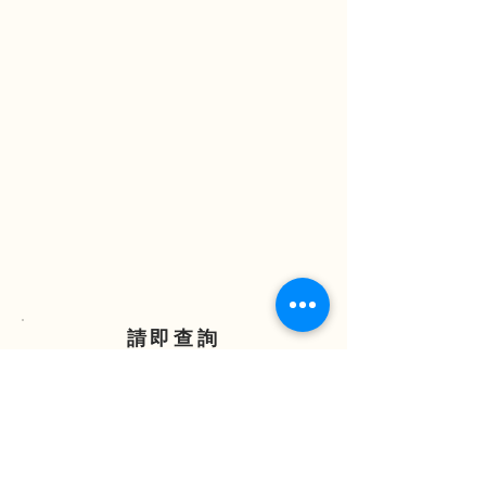
請即查詢
ENQUIRE NOW
(852) 2838 7388
(852) 97321068
enquiry@nhic.com.hk