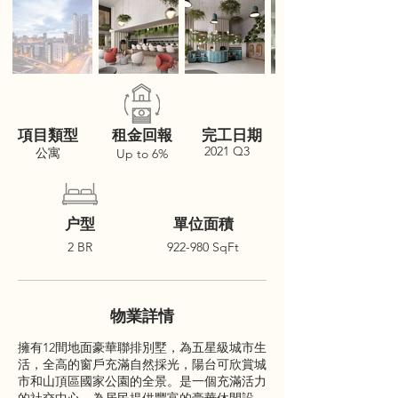
項目類型
租金回報
完工日期
2021 Q3
公寓
Up to 6%
户型
單位面積
2 BR
922-980 SqFt
物業詳情
擁有12間地面豪華聯排別墅，為五星級城市生
活，全高的窗戶充滿自然採光，陽台可欣賞城
市和山頂區國家公園的全景。是一個充滿活力