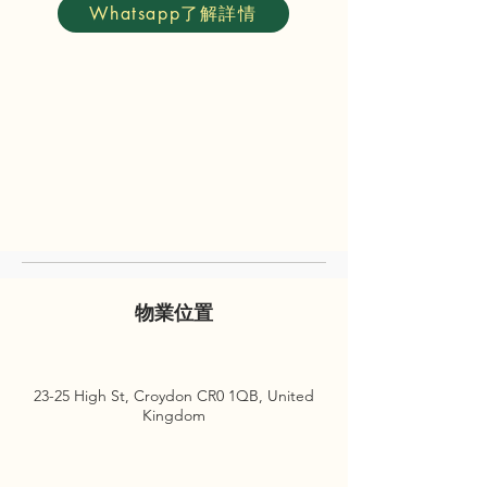
Whatsapp了解詳情
物業位置
23-25 High St, Croydon CR0 1QB, United
Kingdom