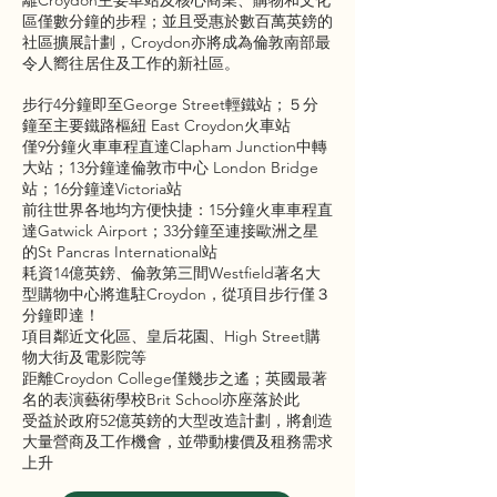
離Croydon主要車站及核心商業、購物和文化
區僅數分鐘的步程；並且受惠於數百萬英鎊的
社區擴展計劃，Croydon亦將成為倫敦南部最
令人嚮往居住及工作的新社區。
步行4分鐘即至George Street輕鐵站；５分
鐘至主要鐵路樞紐 East Croydon火車站
僅9分鐘火車車程直達Clapham Junction中轉
大站；13分鐘達倫敦市中心 London Bridge
站；16分鐘達Victoria站
前往世界各地均方便快捷：15分鐘火車車程直
達Gatwick Airport；33分鐘至連接歐洲之星
的St Pancras International站
耗資14億英鎊、倫敦第三間Westfield著名大
型購物中心將進駐Croydon，從項目步行僅３
分鐘即達！
項目鄰近文化區、皇后花園、High Street購
物大街及電影院等
距離Croydon College僅幾步之遙；英國最著
名的表演藝術學校Brit School亦座落於此
受益於政府52億英鎊的大型改造計劃，將創造
大量營商及工作機會，並帶動樓價及租務需求
上升