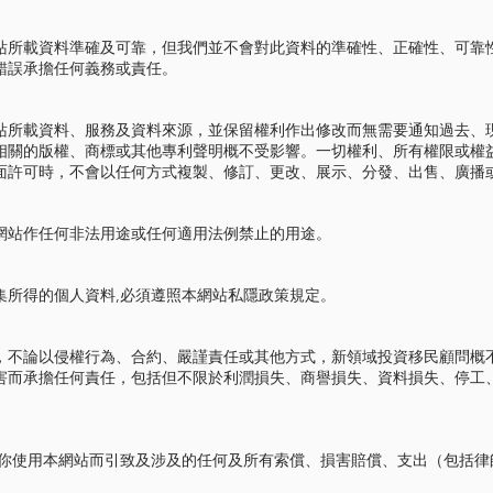
站所載資料準確及可靠，但我們並不會對此資料的準確性、正確性、可靠
錯誤承擔任何義務或責任。
站所載資料、服務及資料來源，並保留權利作出修改而無需要通知過去、
相關的版權、商標或其他專利聲明概不受影響。一切權利、所有權限或權
面許可時，不會以任何方式複製、修訂、更改、展示、分發、出售、廣播
網站作任何非法用途或任何適用法例禁止的用途。
集所得的個人資料,必須遵照本網站私隱政策規定。
，不論以侵權行為、合約、嚴謹責任或其他方式，新領域投資移民顧問概
害而承擔任何責任，包括但不限於利潤損失、商譽損失、資料損失、停工
因你使用本網站而引致及涉及的任何及所有索償、損害賠償、支出（包括律