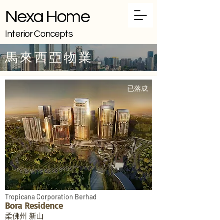
Nexa Home
Interior Concepts
馬來西亞物業
已落成
Tropicana Corporation Berhad
Bora Residence
柔佛州 新山