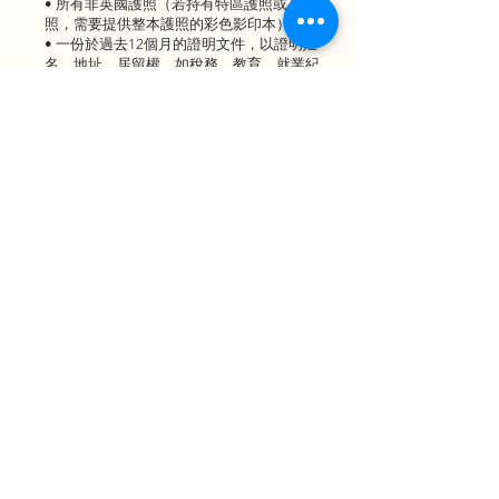
• 所有非英國護照（若持有特區護照或其他護
照，需要提供整本護照的彩色影印本）
• 一份於過去12個月的證明文件，以證明姓
名、地址、居留權，如稅務、教育、就業紀
錄、選民證、出入境證件、銀行信件等。
如果申請人是第一次申請BNO，則有機會要提
供更多證明文件如下：
• 副署人簽署的聲明書
• 出生紙
• 父母結婚證書
• 父母出生證明紙
常見問題
Q: 與188C簽證相比，188B 有甚麼優勢？
A: 188B簽證家庭資産要求及投資門檻更低，投
資僅150萬澳幣起。
< 上個項目
下個項目 >
Projects
Contact