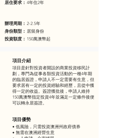
​居住要求：
4年住2年
辦理周期：
2-2.5年
身份類型：
居留身份
投資額度：
150萬澳幣起
項目介紹
項目是針對投資者開設的商業投資移民計
劃，專門為從事各類投資活動的一種4年期
的臨居簽證，申請人不一定需要有生意，但
要求居有一定的投資經驗和經歷，且從中獲
得一定的收益。簽證獲批後，申請人維持
150萬澳幣指定投資4年並滿足一定條件後便
可以轉永居簽證。
項目優勢
• 低風險，只需投資澳洲州政府債券
• 無需在澳洲經營生意