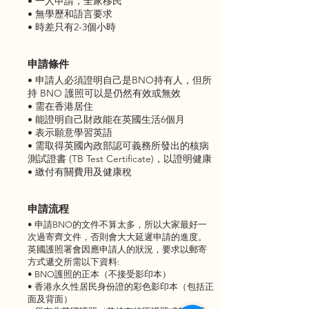
• 一人申請，全家移民
• 無學歷和語言要求
• 時差只有2-3個小時
申請條件
• 申請人必須證明自己是BNO持有人，但所
持 BNO 護照可以是仍然有效或無效
• 需在香港居住
• 能證明自己財政能在英國生活6個月
• 表示願意學習英語
• 需取得英國內政部認可義務所發出的核病
測試證書 (TB Test Certificate)，以證明健康
• 繳付有關費用及健康稅
申請流程
• 申請BNO的文件不算太多，所以大家最好一
次過寄齊文件，否則會大大延遲申請的進度。
英國護照署會因應申請人的狀況，要求以郵寄
方式遞交所需以下資料:
• BNO護照的正本（不接受影印本）
• 香港永久性居民身份證的彩色影印本（包括正
面及背面）