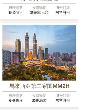
辦理周期
投資額度
身份類型
8-12個月
35萬歐元起
居留許可
馬來西亞第二家園MM2H
辦理周期
投資額度
身份類型
6-9個月
35萬馬幣
居留許可