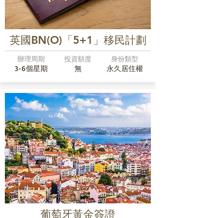
英國BN(O)「5+1」移民計劃
辦理周期
投資額度
身份類型
3-6個星期
無
永久居住權
葡萄牙黃金簽證