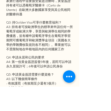
家旅行過程中需要接受緊急治療時，黃金簽證
持有者可以憑葡萄牙醫療卡（Carto de
Utente）在歐洲大多數國家享受與其公民相同
的醫療待遇
Q3: 持Golden Visa可享什麼教育福利？
A3: 持有者可按歐洲學生的標準來申請任何一所
葡萄牙或歐洲大學，享受與歐洲學生相同的學
費優惠，並有權申請葡萄牙學生在葡萄牙學習
期間可獲葡萄牙和歐洲獎學金項目（英國各大
學的學雜費收取規則各不相同）。畢業後可以
不受限制地在申根地區內的任何國家工作
Q4: 申請永居和公民的要求
A4: 第一份黃金簽證簽發5年後，居民可以申請
永久居留許可；6年後可以申請公民身份
Q5: 申請黃金簽證需要什麼資格？
A5: 以下幾個簡單條件
- 有效護照（有效期至少還有3個月）
- 申請人表格
- 醫療保險證明
- 無犯罪紀錄證明
- 提供葡萄牙位址的影本即可（申請一個稅號和
社會保險號）
- 由房地產登記處出具的土地登記冊（registo