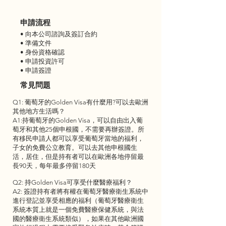
申請流程
• 向本公司諮詢及簽訂合約
• 準備文件
• 身份資格確認
• 申請投資許可
• 申請簽證
常見問題
Q1: 葡萄牙的Golden Visa有什麼用?可以去歐洲
其他地方生活嗎？
A1:持葡萄牙的Golden Visa，可以自由出入葡
萄牙和其他25個申根國，不需要再辦簽證。所
有移民申請人都可以享受葡萄牙當地的福利，
子女的免費公立教育。可以去其他申根國生
活，居住，但是持有者可以在歐洲各地停留最
長90天，每年最多停留180天
Q2: 持Golden Visa可享受什麼醫療福利？
A2: 簽證持有者將有權在葡萄牙醫療衛生系統中
進行登記並享受相應的福利（葡萄牙醫療衛生
系統本質上就是一個免費醫療保健系統，與法
國的醫療衛生系統類似），如果在其他歐洲國