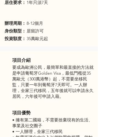
​居住要求：
1年只須7天
辦理周期：
8-12個月
身份類型：
居留許可
投資額度：
35萬歐元起
項目介紹
要成為歐洲公民，最簡單和最直接的方法就
是申請葡萄牙Golden Visa，最低門檻從35
萬歐元（300萬港幣）起，不需要坐移民
監，只要一年到葡萄牙7天即可。一人辦
理，全家三代移民，五年後就可以申請永久
居民，六年後可申請入藉。
項目優勢
• 擁有第二國籍，不需要捨棄現有的生活、
事業及社交圈子
• 一人辦理，全家三代移民