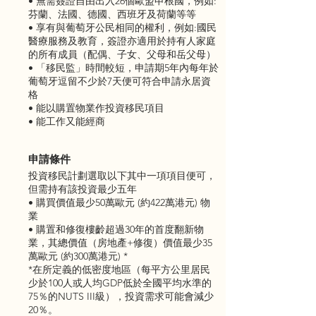
• 無需簽證自由出入26個歐盟申根國，例如:
芬蘭、法國、德國、西班牙及荷蘭等等
• 享有與葡萄牙公民相同的權利，例如:國民
醫療服務及教育，簽證亦適用於持有人家庭
的所有成員（配偶、子女、父母和岳父母）
• 「移民監」時間較短，申請期5年內每年於
葡萄牙逗留不少於7天便可符合申請永居資
格
• 能以購置物業作投資移民項目
• 能工作又能經商
申請條件
投資移民計劃選取以下其中一項項目便可，
但需持有該投資最少五年
• 購買價值最少50萬歐元 (約422萬港元) 物
業
• 購置和修復樓齡超過30年的首度翻新物
業，其總價值（房地產+修復）價值最少35
萬歐元 (約300萬港元) *
​*在所定義的低密度地區（每平方公里居民
少於100人或人均GDP低於全國平均水準的
75％的NUTS III級），投資需求可能會減少
20％。