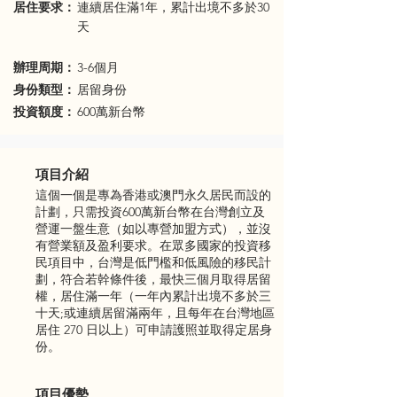
​居住要求：
連續居住滿1年，累計出境不多於30
天
辦理周期：
3-6個月
身份類型：
居留身份
投資額度：
600萬新台幣
項目介紹
這個一個是專為香港或澳門永久居民而設的
計劃，只需投資600萬新台幣在台灣創立及
營運一盤生意（如以專營加盟方式），並沒
有營業額及盈利要求。在眾多國家的投資移
民項目中，台灣是低門檻和低風險的移民計
劃，符合若幹條件後，最快三個月取得居留
權，居住滿一年（一年內累計出境不多於三
十天;或連續居留滿兩年，且每年在台灣地區
居住 270 日以上）可申請護照並取得定居身
份。
項目優勢