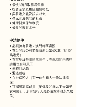
• 最快3個月取得居留權
• 投資金額及風險相對較低
• 與香港文化及語言相似
• 多元化及包容的社會
• 健康醫療保險制度
• 優良的教育水平
申請條件
• 必須持有香港 / 澳門特區護照
• 在台開設公司並投資新台幣600萬（約154
萬港元）
• 在當地經營實體店三年，在此期間內需聘
請兩位台籍員工
• 無犯罪紀錄
• 通過體檢
• 在台保證人（有一位台籍人士作法律擔
保）
• 可攜帶家庭成員（配偶及20歲以下未婚子
女可隨行，所有隨行人員必須為港澳永久居
民）