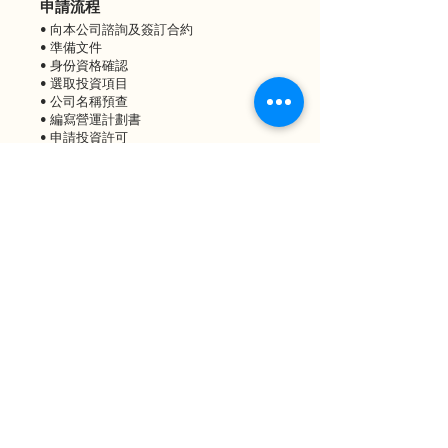
申請流程
• 向本公司諮詢及簽訂合約
• 準備文件
• 身份資格確認
• 選取投資項目
• 公司名稱預查
• 編寫營運計劃書
• 申請投資許可
• 到台申請台灣銀行戶口、體檢、銀行結匯等等
• 申請居留證
• 在台滿足居住條件後申請身份證及護照入藉
*以上申請要求和程序僅供參考，以官方實際審
批時間為准
常見問題
Q: 投資移民可攜同配偶子女到台灣？
A: 投資移民台灣的申請人可同時申請配偶和未
成年子女在台灣居留。
Q: 如何決定投資移民做甚麼生意？
A: 選擇在台灣投資就任何生意前，最好先查閱
業務符不符投資移民台灣的要求。留意買樓不
算是業務，不能用以申請投資移民台灣。