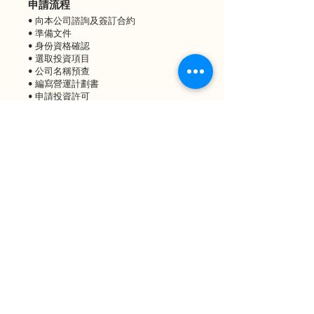
申請流程
• 向本公司諮詢及簽訂合約
• 準備文件
• 身份資格確認
• 選取投資項目
• 公司名稱預查
• 編寫營運計劃書
• 申請投資許可
• 到台申請台灣銀行戶口、體檢、銀行結匯等等
• 申請居留證
• 在台滿足居住條件後申請身份證及護照入藉
*以上申請要求和程序僅供參考，以官方實際審
批時間為准
常見問題
Q: 投資移民可攜同配偶子女到台灣？
A: 投資移民台灣的申請人可同時申請配偶和未
成年子女在台灣居留。
Q: 如何決定投資移民做甚麼生意？
A: 選擇在台灣投資就任何生意前，最好先查閱
業務符不符投資移民台灣的要求。留意買樓不
算是業務，不能用以申請投資移民台灣。