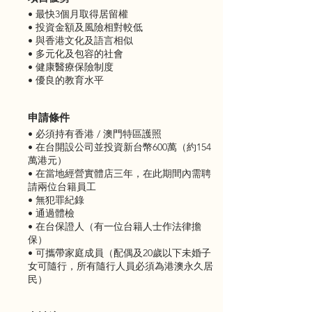
• 最快3個月取得居留權
• 投資金額及風險相對較低
• 與香港文化及語言相似
• 多元化及包容的社會
• 健康醫療保險制度
• 優良的教育水平
申請條件
• 必須持有香港 / 澳門特區護照
• 在台開設公司並投資新台幣600萬（約154
萬港元）
• 在當地經營實體店三年，在此期間內需聘
請兩位台籍員工
• 無犯罪紀錄
• 通過體檢
• 在台保證人（有一位台籍人士作法律擔
保）
• 可攜帶家庭成員（配偶及20歲以下未婚子
女可隨行，所有隨行人員必須為港澳永久居
民）