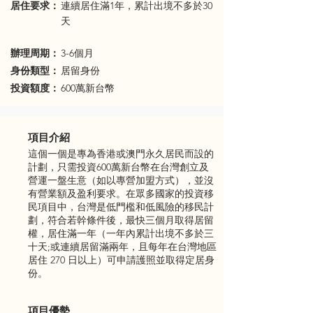
​居住要求：
連續居住滿1年，累計出境不多於30
天
辦理周期：
3-6個月
身份類型：
居留身份
投資額度：
600萬新台幣
項目介紹
這個一個是專為香港或澳門永久居民而設的
計劃，只需投資600萬新台幣在台灣創立及
營運一盤生意（如以專營加盟方式），並沒
有營業額及盈利要求。在眾多國家的投資移
民項目中，台灣是低門檻和低風險的移民計
劃，符合若幹條件後，最快三個月取得居留
權，居住滿一年（一年內累計出境不多於三
十天;或連續居留滿兩年，且每年在台灣地區
居住 270 日以上）可申請護照並取得定居身
份。
項目優勢