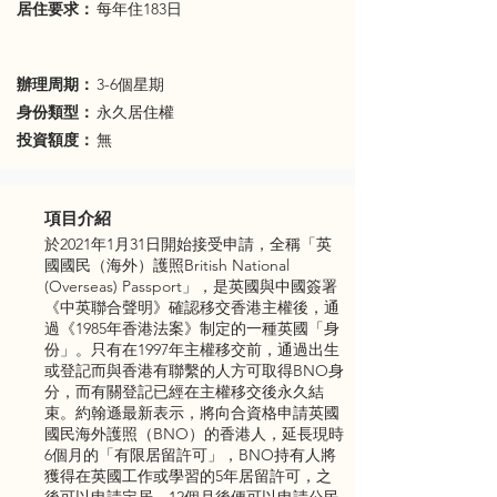
​居住要求：
每年住183日
辦理周期：
3-6個星期
身份類型：
永久居住權
投資額度：
無
項目介紹
於2021年1月31日開始接受申請，全稱「英
國國民（海外）護照British National
(Overseas) Passport」，是英國與中國簽署
《中英聯合聲明》確認移交香港主權後，通
過《1985年香港法案》制定的一種英國「身
份」。只有在1997年主權移交前，通過出生
或登記而與香港有聯繫的人方可取得BNO身
分，而有關登記已經在主權移交後永久結
束。約翰遜最新表示，將向合資格申請英國
國民海外護照（BNO）的香港人，延長現時
6個月的「有限居留許可」，BNO持有人將
獲得在英國工作或學習的5年居留許可，之