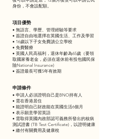
後可以申請定居，12個月後便可以申請公民
身份，不會設配額。
項目優勢
• 無語言、學歷、管理經驗等要求
• 簽證自由地選擇在英國生活、工作及學習
• 16歲以下子女免費讀公立學校
• 免費醫療
• 英國人民高福利，退休年齡為65歲（要領
取國家養老金，必須在退休前有投包國民保
險National Insurance)
• 簽證最長可獲5年有效期
申請條件
• 申請人必須證明自己是BNO持有人
• 需在香港居住
• 能證明自己財政能在英國生活6個月
• 表示願意學習英語
• 需取得英國內政部認可義務所發出的核病
測試證書 (TB Test Certificate)，以證明健康
• 繳付有關費用及健康稅