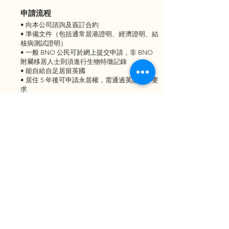
申請流程
• 向本公司諮詢及簽訂合約
• 準備文件（包括通常居港證明、經濟證明、結
核病測試證明）
• 一般 BNO 公民可於網上提交申請，非 BNO
附屬移居人士則須進行生物特徵記錄
• 能自給自足居留英國
• 居住 5 年後可申請永居權，需通過英語水平要
求
• 在 12 個月「無限期居留」後，BNO及其附屬
家庭成員可申請英國公民身份
• 在當地居住5年，即可申請居留權，1年後可
以加入英籍，逗留時可以在當地就學和工作
（入境後5年內離境不超過450天，最後的12個
月中不得逾90日是不在英國）
*以上申請要求和程序僅供參考，以官方實際審
批時間為准
常見問題
Q: 簽證費用預算多少？
A: 申請人需繳付約HK$33,000的保健費及以下
列出的申請費。五年期的特別簽證申請費用每