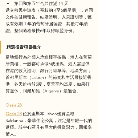
第四和第五年合共住滿 14 天
遞交移民申請表（審核約 4至6個星期），連同
文件如健康報告、結婚證明、入息證明等，獲
取有效期 1 年的葡萄牙居留證，其後每年續
證。整個過程最快6年取得歐盟身份。
精選投資項目推介
當地銀行為外國人承造樓宇按揭，港人在葡萄
牙買樓，一般都可承做6成按揭。港人需提供
在港的收入證明、銀行月結單等。地區方面，
首都里斯本（Lisbon）的節奏和生活最接近香
港，冬天維持於5度，夏天平均25度，如果打
算退休，阿爾加維（Algarve）最適合。
Oasis 28
Oasis 28
位於里斯本Lisbon優質區域 
Saldanha，豪華住宅公寓，注定是年輕一代的
選擇。該中心區具有巨大的投資潛力，回報率
驚人。