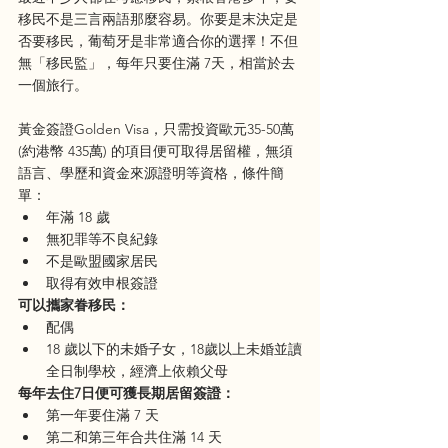
移民不是三言兩語那麼容易。你要是末決定是
否要移民，葡萄牙是非常適合你的選擇！不但
無「移民監」，每年只要住滿 7天，相當於去
一個旅行。
黃金簽證Golden Visa，只需投資歐元35-50萬
(約港幣 435萬) 的項目便可取得居留權，無須
語言、學歷和資金來源證明等資格，條件簡
單：
年滿 18 歲
無犯罪等不良紀錄
不是歐盟國家居民
取得有效申根簽證
可以攜家眷移民：
配偶
18 歲以下的未婚子女，18歲以上未婚並讀
全日制學校，經濟上依賴父母
每年去住7日便可獲長期居留簽證：
第一年要住滿 7 天
第二和第三年合共住滿 14 天