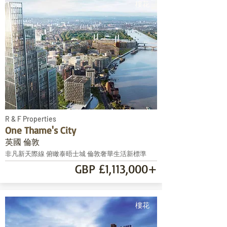
樓花
R & F Properties
One Thame's City
英國 倫敦
非凡新天際線 俯瞰泰晤士城 倫敦奢華生活新標準
GBP £1,113,000+
樓花