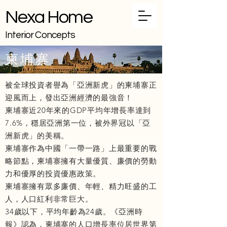
Nexa Home
Interior Concepts
柬埔寨
被全球投資者譽為「亞洲新虎」的柬埔寨正
迎風而上，發出亞洲經濟的最強音！
柬埔寨近20年來的GDP平均年增長率達到
7.6%，穩居亞洲第一位，被外界冠以「亞
洲新虎」的美稱。
柬埔寨作為中國「一帶一路」上最重要的戰
略節點，柬埔寨擁有大量優質、廉價的勞動
力和優厚的投資優惠政策。
柬埔寨擁有眾多廉價、年輕、精力旺盛的工
人，人口紅利非常巨大。
34歲以下，平均年齡為24歲。《亞洲時
報》認為，柬埔寨的人口增長率位居世界第