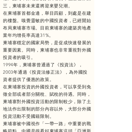
三，柬埔寨未來還將迎來嬰兒潮。
在柬埔寨首都金邊，舉目四顧，到處是在建
的樓盤。嗅覺靈敏的中國投資者，已經開始
布局柬埔寨市場。目前柬埔寨的建築房地產
業年均增長率高達31%。
柬埔寨穩定的國家局勢，是促成快速發展的
重要因素。同時，柬埔寨也非常重視對外國
投資者的吸引。
1994年，柬埔寨曾通過了《投資法》，
2003年通過《投資法修正法》，為外國投
資者提供了優惠的政策。
在柬埔寨投資的外國投資者，可以享受到免
徵全部或者部分關稅、賦稅的待遇。同時，
柬埔寨對外國投資活動的限制較少，除了土
地法作出限制的部分內容以外，大部分外國
投資活動不受國籍限制。
柬埔寨被中國視作「一帶一路」中重要的戰
略節點，中國是很看好柬埔寨這頭「亞洲新