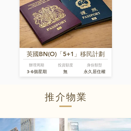
英國BN(O)「5+1」移民計劃
辦理周期
投資額度
身份類型
3-6個星期
無
永久居住權
推介物業