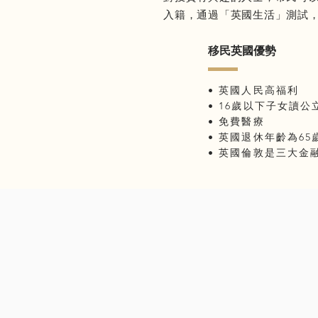
入籍，通過「英國生活」測試
移民英國優勢
• 英國人民高福利
• 16歲以下子女讀
• 免費醫療
• 英國退休年齡為6
• 英國倫敦是三大金