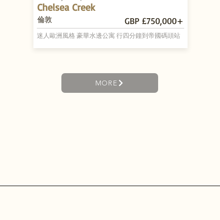
Chelsea Creek
倫敦
GBP £750,000+
迷人歐洲風格 豪華水邊公寓 行四分鐘到帝國碼頭站
MORE