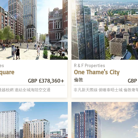
ies
R & F Properties
quare
One Thame's City
倫敦
GBP £378,360+
GBP 
優越校網 連結全城海陸空交通
非凡新天際線 俯瞰泰晤士城 倫敦奢