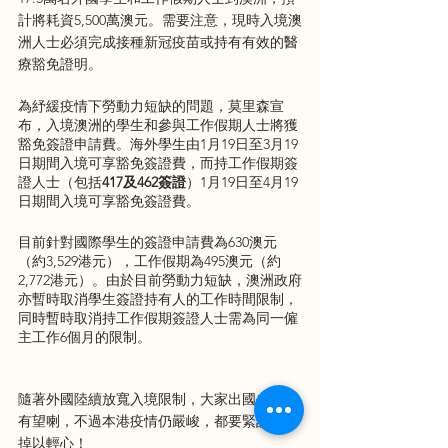
計將耗資5,500萬澳元。需要注意，現時入境澳
洲人士必須完成接種新冠疫苗或持有有效的醫
療豁免證明。
為紓緩疫情下勞動力短缺的問題，莫里森宣
布，入境澳洲的學生和參與工作假期人士將獲
豁免簽證申請費。海外學生由1月19日至3月19
日期間入境可享豁免簽證費，而持工作假期簽
證人士（包括
417及462簽證
）1月19日至4月19
日期間入境可享豁免簽證費。
目前針對國際學生的簽證申請費為630澳元
（約3,529港元），工作假期為495澳元（約
2,772港元）。由於目前勞動力短缺，澳洲政府
亦暫時取消學生簽證持有人的工作時間限制，
同時暫時取消持工作假期簽證人士需為同一僱
主工作6個月的限制。
隨著外國陸續放寬入境限制，大家出國去旅行
有望喇，不過本港疫情仍嚴峻，都要緊記切勿
掉以輕心！