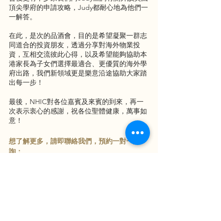
頂尖學府的申請攻略，Judy都耐心地為他們一
一解答。
在此，是次的品酒會，目的是希望凝聚一群志
同道合的投資朋友，透過分享對海外物業投
資，互相交流彼此心得，以及希望能夠協助本
港家長為子女們選擇最適合、更優質的海外學
府出路，我們新領域更是樂意沿途協助大家踏
出每一步！
最後，NHIC對各位嘉賓及來賓的到來，再一
次表示衷心的感謝，祝各位聖體健康，萬事如
意！
想了解更多，請即聯絡我們，預約一對一諮
詢：
電話: 2838 7388
WhatsApp: 
6881 3298
email: enquiry@nhic.com.hk
移民
投資移民
投資
英國投資移民
英國
曼徹斯特
伯明翰
英國