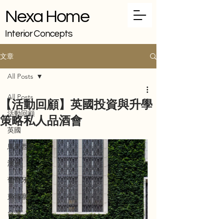
Nexa Home
Interior Concepts
文章
All Posts
All Posts
【活動回顧】英國投資與升學
活動回顧
策略私人品酒會
英國
馬來西亞
澳洲
葡萄牙
柬埔寨
台灣