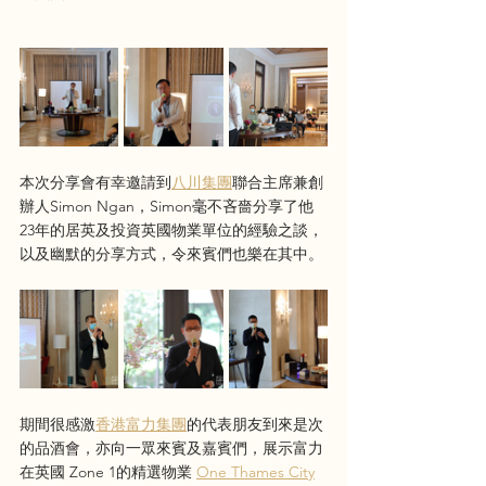
本次分享會有幸邀請到
八川集團
聯合主席兼創
辦人Simon Ngan，Simon毫不吝嗇分享了他
23年的居英及投資英國物業單位的經驗之談，
以及幽默的分享方式，令來賓們也樂在其中。
期間很感激
香港富力集團
的代表朋友到來是次
的品酒會，亦向一眾來賓及嘉賓們，展示富力
在英國 Zone 1的精選物業 
One Thames City