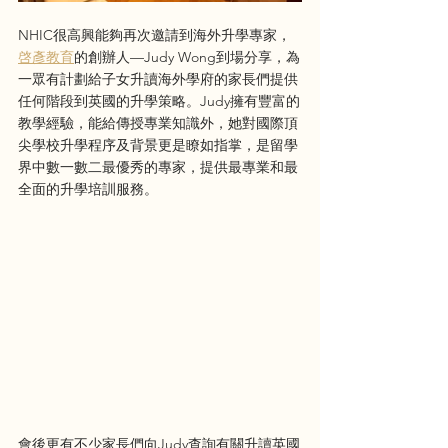
NHIC很高興能夠再次邀請到海外升學專家，
啓彥教育
的創辦人—Judy Wong到場分享，為
一眾有計劃給子女升讀海外學府的家長們提供
任何階段到英國的升學策略。Judy擁有豐富的
教學經驗，能給傳授專業知識外，她對國際頂
尖學校升學程序及背景更是瞭如指掌，是留學
界中數一數二最優秀的專家，提供最專業和最
全面的升學培訓服務。
會後更有不少家長們向Judy查詢有關升讀英國