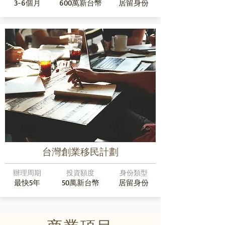
3-6個月
600萬新台幣
居留身份
台灣創業移民計劃
辦理周期
投資額度
身份類型
最快5年
50萬新台幣
居留身份